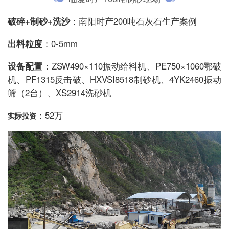
破碎+制砂+洗沙
：南阳时产200吨石灰石生产案例
出料粒度
：0-5mm
设备配置
：ZSW490×110振动给料机、PE750×1060鄂破
机、PF1315反击破、HXVSI8518制砂机、4YK2460振动
筛（2台）、XS2914洗砂机
：52万
实际投资